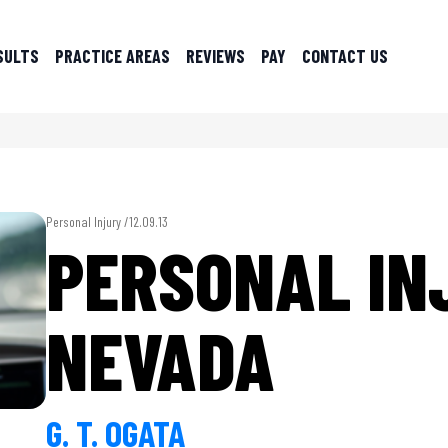
SULTS
PRACTICE AREAS
REVIEWS
PAY
CONTACT US
Personal Injury /
12.09.13
PERSONAL IN
NEVADA
G. T. OGATA