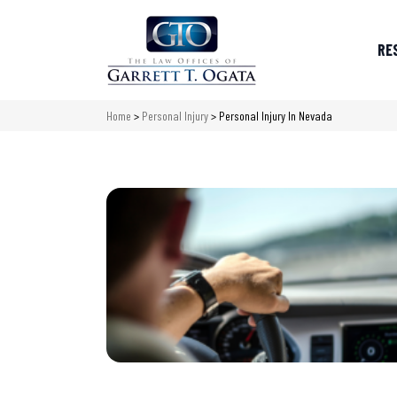
RE
Home
>
Personal Injury
>
Personal Injury In Nevada